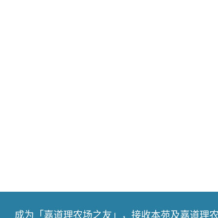
成为「嘉道理农场之友」，接收本苑及嘉道理