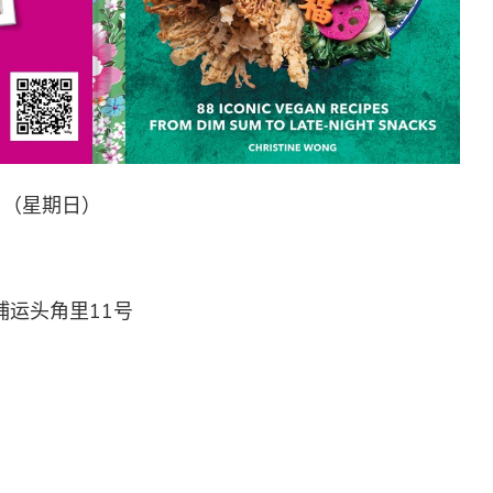
3日（星期日）
埔运头角里11号