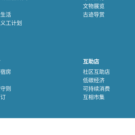
文物展览
续生活
古迹导赏
苑义工计划
们
舍
互助店
察宿房
社区互助店
验
低碳经济
保守则
可持续消费
预订
互相市集