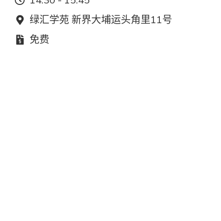
14:30 - 15:45
地点：
绿汇学苑 新界大埔运头角里11号
费用：
免费