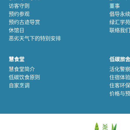
访客守则
董事
预约参观
倡导永
预约古迹导赏
绿汇学
休馆日
联络我
恶劣天气下的特别安排
慧食堂
低碳旅
慧食堂简介
活化警
低碳饮食原则
住宿体
自家烹调
住客环
价格与